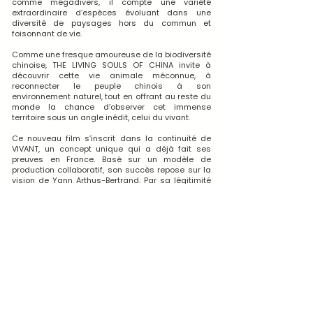
comme mégadivers, il compte une variété
extraordinaire d’espèces évoluant dans une
diversité de paysages hors du commun et
foisonnant de vie.
Comme une fresque amoureuse de la biodiversité
chinoise, THE LIVING SOULS OF CHINA invite à
découvrir cette vie animale méconnue, à
reconnecter le peuple chinois à son
environnement naturel, tout en oﬀrant au reste du
monde la chance d’observer cet immense
territoire sous un angle inédit, celui du vivant.
Ce nouveau film s’inscrit dans la continuité de
VIVANT, un concept unique qui a déjà fait ses
preuves en France. Basé sur un modèle de
production collaboratif, son succès repose sur la
vision de Yann Arthus-Bertrand. Par sa légitimité
et son engagement, il a su convaincre des
centaines de naturalistes passionnés de lui faire
confiance et de l’accompagner dans
la
réalisation d’une grande fresque sur la
biodiversité française.