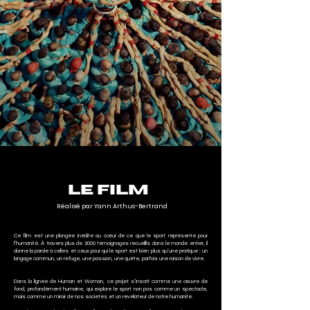
LE FILM
Réalisé par Yann Arthus-Bertrand
Ce film est une plongée inédite au cœur de ce que le sport représente pour
l’humanité. À travers plus de 3000 témoignages recueillis dans le monde entier, il
donne la parole à celles et ceux pour qui le sport est bien plus qu’une pratique : un
langage commun, un refuge, une passion, une quête, parfois une raison de vivre.
Dans la lignée de Human et Woman, ce projet s’inscrit comme une œuvre de
fond, profondément humaine, qui explore le sport non pas comme un spectacle,
mais comme un miroir de nos sociétés et un révélateur de notre humanité.