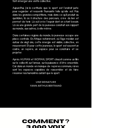
font émerger une vérité collective.
Aujourd’hui, j’ai la certitude que le sport est l’endroit juste
pour regarder et ressentir l’humanité telle qu’elle est. Pas
dans les grandes compétitions, mais dans ce qu’il produit au
quotidien, là où il structure des parcours, crée du lien et
permet de tenir. Là où il crée l’espoir dont on a tant besoin.
Là où une grande part de la jeunesse construit son rapport
au monde, aux autres, à elle-même.
Dans certaines régions du monde, la jeunesse occupe une
place centrale. En Afrique notamment, où l’âge médian est
autour de vingt ans, cette énergie est visible, collective, en
mouvement. Et pour cette jeunesse, le sport est souvent un
cadre, un repère, un espace pour se construire et se
projeter.
Après HUMAN et WOMAN, SPORT s’inscrit comme un film
sur le collectif, sur l’amour, sur la puissance d’être ensemble.
Car dans un monde en manque de repères communs, rares
sont les espaces capables de rassembler et de faire
résonner nos humanités autant que le sport.
UNE SIGNATURE
YANN ARTHUS BERTRAND
COMMENT ?
3 000 VOIX