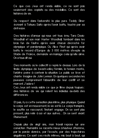
Ce que ces Jeux ont rendu visible, ce ne sont pas
seulement des exploits ou des médailles. Ce sont des
histoires de vie.
Du respect dans l’adversité la plus pure. Teddy Riner
écrivant à Tatsuru Saito après l’avoir battu, touché par sa
détresse.
Des histoires d’amour qui nous ont tous ému. Tara Davis-
Woodhall et son mari Hunter Woodhall, tombant dans les
bras l’un de l’autre après avoir chacun décroché l’or
olympique et paralympique. Ou Alice Finot qui après avoir
battu le record d’Europe du 3 000 mètres steeple au
Stade de France, demande en mariage celui qu’elle aime.
On a tous dit oui.
Des moments où le collectif a repris le dessus. Lors de la
finale olympique de beach-volley féminin, la tension monte,
l’arbitre peine à contenir la situation. Le public se lève et
chante Imagine de John Lennon. En quelques secondes les
joueuses comprennent l’absurdité de leur conflit et se
marrent. J’adore !
Ces Jeux ont rendu visible ce que je filme depuis toujours :
des histoires de vie qui relient les individus au-delà des
différences.
Et puis, il y a cette sensation plus intime, plus physique. Quand
le corps est en mouvement, la vie est là. Le corps transpire,
le souffle se raccourcit, l’instant engage. On se sent plus
présent, plus relié à soi et aux autres… On se sent vivant.
Pleinement.
Depuis plus de vingt ans, mon travail repose sur une
conviction : l’humanité se raconte mieux à hauteur d’homme,
par la parole donnée, par l’écoute, par des trajectoires
singulières. Ce sont ces récits intimes, mis bout à bout, qui