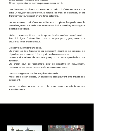
On ne regarde plus ce qui manque, mais ce qui est là.
Des femmes touchées par le cancer du sein qui s’élancent ensemble
dans un raid, portées par l’effort, la fatigue, les rires et les larmes, et qui
transforment leur combat en une force collective.
Un jeune Kenyan qui s’entraîne à l’aube sur la piste, les pieds dans la
poussière, avec une seule idée en tête : courir vite, courir loin, et changer le
destin de sa famille.
Un homme accidenté de la route qui, après des années de rééducation,
franchit la ligne d’arrivée d’un marathon — pas pour gagner, mais pour
prouver qu’il est encore debout.
Le sport devient alors une base.
Un endroit où des trajectoires qui semblaient éloignées se croisent, se
répondent, commencent à écrire quelque chose ensemble.
Là où certains arrivent abîmés, en rupture, au bord — le sport devient une
fondation.
Un endroit pour se reconstruire, pour se remettre en mouvement,
redevenir acteur de sa vie, choisir de se donner une place.
Le sport ne gomme pas les inégalités du monde.
Mais il crée, à son échelle, un espace où elles peuvent être traversées
autrement.
SPORT ira chercher ces récits où le sport ouvre une voie là où tout
semblait fermé.