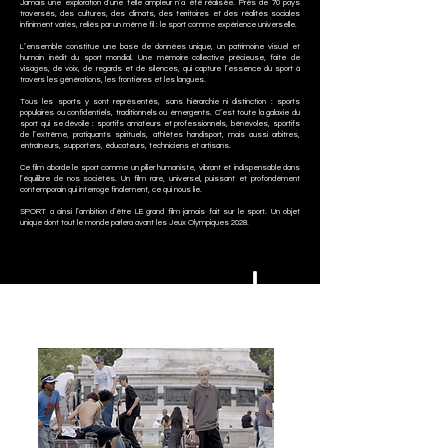
Jamais une exploration d’une telle ampleur n’a été réalisée. Près de 70 pays
traversés, des cultures, des climats, des territoires et des réalités sociales
infiniment variés, reliés par un même fil : le sport comme expérience universelle.
L’ensemble constitue une base de données unique, un patrimoine visuel et
humain inédit du sport mondial. Une mémoire collective précieuse, faite de
visages, de voix, de regards et de silences, qui capture l’essence du sport à
travers les générations, les frontières et les langues.
Tous les sports y sont représentés, sans hiérarchie ni distinction : sports
populaires ou confidentiels, traditionnels ou émergents. C’est toute la galaxie du
sport qui se dévoile : sportifs amateurs et professionnels, bénévoles, sportifs
de l’extrême, pratiquants spirituels, athlètes handisport, mais aussi arbitres,
entraîneurs, supporters, éducateurs, techniciens et artisans.
Ce film aborde le sport comme un pilier humaniste, vibrant et indispensable dans
l’équilibre de nos sociétés. Un film rare, universel, puissant et profondément
contemporain qui interroge finalement, ce qui nous lie.
SPORT a ainsi l’ambition d’être LE grand film jamais fait sur le sport. Un objet
unique dont tout le monde parlera avant les Jeux Olympiques 2028.