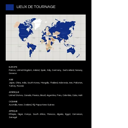
LIEUX DE TOURNAGE
EUROPE
France, United Kingdom, Ireland, Spain, Italy, Germany, Switzerland, Norway,
Greece
ASIE
Japan, China, India, South Korea, Mongolia, Thailand, Indonesia, Iran, Pakistan,
Turkey, Russia
AMERIQUE
United States, Canada, Mexico, Brazil, Argentina, Peru, Colombia, Cuba, Haiti
OCEANIE
Australia, New Zealand, Fiji, Papua New Guinea
AFRIQUE
Ethiopia, Niger, Kenya, South Africa, Morocco, Algeria, Egypt, Cameroon,
Senegal