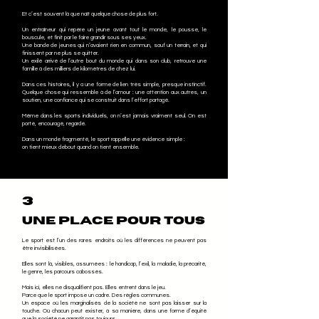
Et c’est souvent là que naît quelque chose de plus fort.
Un entraîneur qui repère un jeune avant tout le monde, le pousse, le
bouscule, et finit par le faire grandir sous ses yeux.
Une bande de jeunes qui n’avaient rien en commun, sauf un terrain, et qui
finissent par ne plus se quitter.
Un exilé arrivé de l’autre bout du monde qui dans son club, retrouve une
famille à des milliers de kilomètres de chez lui.
Dans ces histoires, il y a une forme de lien très simple, presque instinctif.
Quelque chose qui ressemble à de l’amour : une attention aux autres, un
soutien, une confiance qui se construit dans l’effort partagé.
Même dans les sports individuels, on n’est jamais vraiment seul. On est
porté, encouragé, regardé.
Dans un monde fragmenté, le sport rappelle une évidence simple :
on tient mieux debout quand on tient ensemble.
3
Une place pour tous
Le sport est l’un des rares endroits où les différences ne peuvent pas
être invisibilisées.
Elles sont là, visibles, assumées : le handicap, l’exil, la maladie, la précarité,
le genre, les parcours cabossés.
Mais ici, elles ne disqualifient pas. Elles entrent dans le jeu.
Parce que le sport impose un cadre. Des règles communes.
Un espace où les marginalisés de la société ne sont pas laisser sur la
touche. Où chacun peut exister, à sa manière, dans une forme d’équité
que la société ne garantit pas toujours.