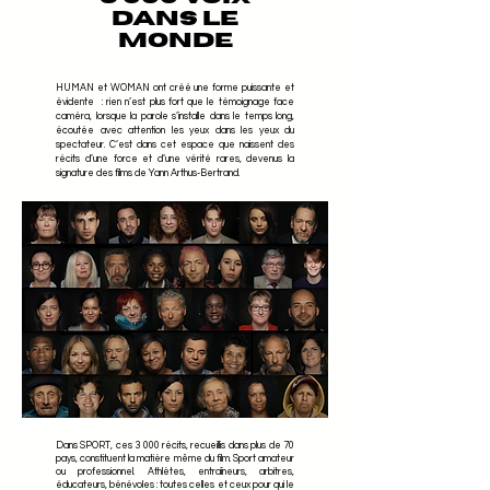
DANS LE
MONDE
HUMAN et WOMAN ont créé une forme puissante et
évidente : rien n’est plus fort que le témoignage face
caméra, lorsque la parole s’installe dans le temps long,
écoutée avec attention les yeux dans les yeux du
spectateur. C’est dans cet espace que naissent des
récits d’une force et d’une vérité rares, devenus la
signature des films de Yann Arthus-Bertrand.
Dans SPORT, ces 3 000 récits, recueillis dans plus de 70
pays, constituent la matière même du film. Sport amateur
ou professionnel. Athlètes, entraîneurs, arbitres,
éducateurs, bénévoles : toutes celles et ceux pour qui le