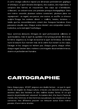
À cette énergie collective répond une dimension profondément graphique
et artistique. Le sport dessine des lignes, des courbes, des trajectoires ; il
compose des formes en mouvement, des corps qui s’entrelacent,
s’élancent, se croisent avec une précision presque chorégraphique. Dans
une même seconde, plusieurs actions coexistent, plusieurs plans se
superposent : un regard, une passe, une course, un souffle. La vitesse
sculpte l’image, les couleurs vibrent — maillots, terrains, lumières —
tandis que les rassemblements créent des fresques humaines d’une
puissance visuelle rare. Chaque scène devient une composition vivante,
instinctive, où le réel rejoint l’esthétique.
Nous sommes abreuvés d’images de sport professionnel, calibrées et
spectaculaires, mais le sport du quotidien n’est presque jamais filmé avec
la même exigence. Ici, il s’agit de raconter le sport de l’intérieur, de révéler
toute la beauté d’un moment réel, de la vérité d’un instant où les corps,
l’énergie et les visages ne trichent pas. Chaque geste, chaque effort,
chaque regard devient alors matière à une imagerie documentaire intense,
vivante et profondément humaine.
CARTOGRAPHIE
Dans chaque pays, SPORT propose une double lecture : ce que le sport
révèle de singulier de chaque culture, à travers une diversité de pratiques
ancrées dans des histoires et des réalités locales fortes. Et ce qu’il
raconte de profondément universel : la manière dont, d’un bout à l’autre du
monde, des femmes et des hommes aux parcours, aux croyances et aux
contextes très différents peuvent se retrouver autour d’une même
passion, d’une même émotion.