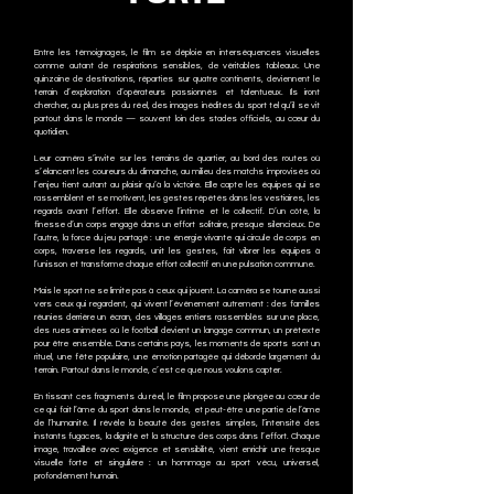
Entre les témoignages, le film se déploie en interséquences visuelles
comme autant de respirations sensibles, de véritables tableaux. Une
quinzaine de destinations, réparties sur quatre continents, deviennent le
terrain d’exploration d’opérateurs passionnés et talentueux. Ils iront
chercher, au plus près du réel, des images inédites du sport tel qu’il se vit
partout dans le monde — souvent loin des stades officiels, au cœur du
quotidien.
Leur caméra s’invite sur les terrains de quartier, au bord des routes où
s’élancent les coureurs du dimanche, au milieu des matchs improvisés où
l’enjeu tient autant au plaisir qu’à la victoire. Elle capte les équipes qui se
rassemblent et se motivent, les gestes répétés dans les vestiaires, les
regards avant l’effort. Elle observe l’intime et le collectif. D’un côté, la
finesse d’un corps engagé dans un effort solitaire, presque silencieux. De
l’autre, la force du jeu partagé : une énergie vivante qui circule de corps en
corps, traverse les regards, unit les gestes, fait vibrer les équipes à
l’unisson et transforme chaque effort collectif en une pulsation commune.
Mais le sport ne se limite pas à ceux qui jouent. La caméra se tourne aussi
vers ceux qui regardent, qui vivent l’événement autrement : des familles
réunies derrière un écran, des villages entiers rassemblés sur une place,
des rues animées où le football devient un langage commun, un prétexte
pour être ensemble. Dans certains pays, les moments de sports sont un
rituel, une fête populaire, une émotion partagée qui déborde largement du
terrain. Partout dans le monde, c’est ce que nous voulons capter.
En tissant ces fragments du réel, le film propose une plongée au cœur de
ce qui fait l’âme du sport dans le monde, et peut-être une partie de l’âme
de l’humanité. Il révèle la beauté des gestes simples, l’intensité des
instants fugaces, la dignité et la structure des corps dans l’effort. Chaque
image, travaillée avec exigence et sensibilité, vient enrichir une fresque
visuelle forte et singulière : un hommage au sport vécu, universel,
profondément humain.