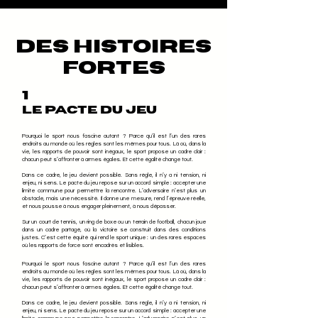
DES HISTOIRES
FORTES
1
Le pacte du jeu
Pourquoi le sport nous fascine autant ? Parce qu’il est l’un des rares
endroits au monde où les règles sont les mêmes pour tous. Là où, dans la
vie, les rapports de pouvoir sont inégaux, le sport propose un cadre clair :
chacun peut s’affronter à armes égales. Et cette égalité change tout.
Dans ce cadre, le jeu devient possible. Sans règle, il n’y a ni tension, ni
enjeu, ni sens. Le pacte du jeu repose sur un accord simple : accepter une
limite commune pour permettre la rencontre. L’adversaire n’est plus un
obstacle, mais une nécessité. Il donne une mesure, rend l’épreuve réelle,
et nous pousse à nous engager pleinement, à nous dépasser.
Sur un court de tennis, un ring de boxe ou un terrain de football, chacun joue
dans un cadre partagé, où la victoire se construit dans des conditions
justes. C’est cette équité qui rend le sport unique : un des rares espaces
où les rapports de force sont encadrés et lisibles.
Pourquoi le sport nous fascine autant ? Parce qu’il est l’un des rares
endroits au monde où les règles sont les mêmes pour tous. Là où, dans la
vie, les rapports de pouvoir sont inégaux, le sport propose un cadre clair :
chacun peut s’affronter à armes égales. Et cette égalité change tout.
Dans ce cadre, le jeu devient possible. Sans règle, il n’y a ni tension, ni
enjeu, ni sens. Le pacte du jeu repose sur un accord simple : accepter une