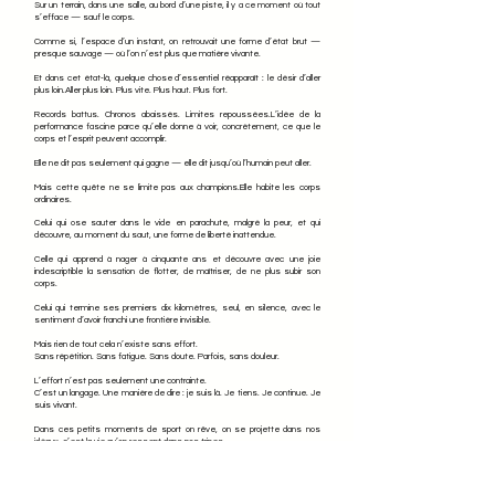
Sur un terrain, dans une salle, au bord d’une piste, il y a ce moment où tout
s’efface — sauf le corps.
Comme si, l’espace d’un instant, on retrouvait une forme d’état brut —
presque sauvage — où l’on n’est plus que matière vivante.
Et dans cet état-là, quelque chose d’essentiel réapparaît : le désir d’aller
plus loin.Aller plus loin. Plus vite. Plus haut. Plus fort.
Records battus. Chronos abaissés. Limites repoussées.L’idée de la
performance fascine parce qu’elle donne à voir, concrètement, ce que le
corps et l’esprit peuvent accomplir.
Elle ne dit pas seulement qui gagne — elle dit jusqu’où l’humain peut aller.
Mais cette quête ne se limite pas aux champions.Elle habite les corps
ordinaires.
Celui qui ose sauter dans le vide en parachute, malgré la peur, et qui
découvre, au moment du saut, une forme de liberté inattendue.
Celle qui apprend à nager à cinquante ans et découvre avec une joie
indescriptible la sensation de flotter, de maîtriser, de ne plus subir son
corps.
Celui qui termine ses premiers dix kilomètres, seul, en silence, avec le
sentiment d’avoir franchi une frontière invisible.​
Mais rien de tout cela n’existe sans effort.
Sans répétition. Sans fatigue. Sans doute. Parfois, sans douleur.
L’effort n’est pas seulement une contrainte.
C’est un langage. Une manière de dire : je suis là. Je tiens. Je continue. Je
suis vivant.
Dans ces petits moments de sport on rêve, on se projette dans nos
idéaux, c’est la vie qu’on ressent dans nos tripes.