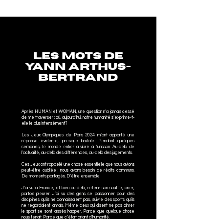
Les mots de
Yann Arthus-
Bertrand
Après HUMAN et WOMAN, une question n’a jamais cessé
de me traverser : où, aujourd’hui, notre humanité s’exprime-t-
elle le plus intensément?
Les Jeux Olympiques de Paris 2024 m’ont apporté une
réponse évidente, presque brutale. Pendant quelques
semaines, le monde entier a vibré à l’unisson. Au-delà de
l’actualité, au-delà des différences, au-delà des jugements.
Ces Jeux ont rappelé une chose essentielle que nous avions
peut-être oubliée : nous avons besoin de récits communs.
De moments partagés. D’être ensemble.
J’ai vu la France, et bien au-delà, retenir son souffle, crier,
parfois pleurer. J’ai vu des gens se passionner pour des
disciplines qu’ils ne connaissaient pas, suivre des sports qu’ils
ne regardaient jamais. Même ceux qui disent ne pas aimer
le sport se sont laissés happer. Parce que quelque chose
nous tenait. Parce que c’était criant d’humanité.