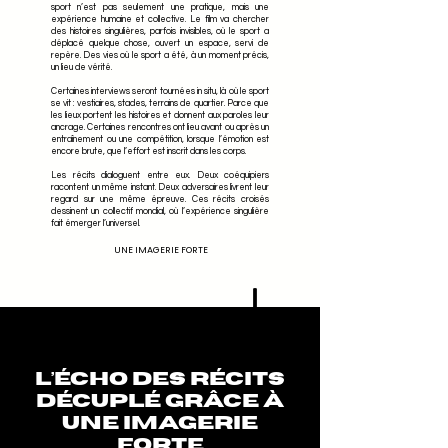
sport n’est pas seulement une pratique, mais une
expérience humaine et collective. Le film va chercher
des histoires singulières, parfois invisibles, où le sport a
déplacé quelque chose, ouvert un espace, servi de
repère. Des vies où le sport a été, à un moment précis,
un lieu de vérité.
Certaines interviews seront tournées in situ, là où le sport
se vit : vestiaires, stades, terrains de quartier. Parce que
les lieux portent les histoires et donnent aux paroles leur
ancrage. Certaines rencontres ont lieu avant ou après un
entraînement ou une compétition, lorsque l’émotion est
encore brute, que l’effort est inscrit dans les corps.
Les récits dialoguent entre eux. Deux coéquipiers
racontent un même instant. Deux adversaires livrent leur
regard sur une même épreuve. Ces récits croisés
dessinent un collectif mondial, où l’expérience singulière
fait émerger l’universel.
UNE IMAGERIE FORTE
L’ÉCHO DES RÉCITS
DÉCUPLÉ GRÂCE À
UNE IMAGERIE
FORTE