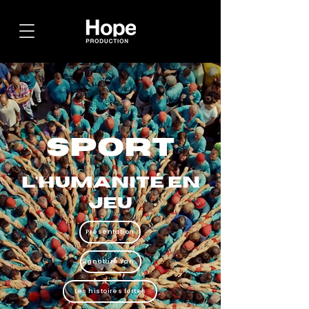
SPORT
L'humanité en
jeu
Présentation
Signature Yann Arthus-Bertrand
Les histoires fortes