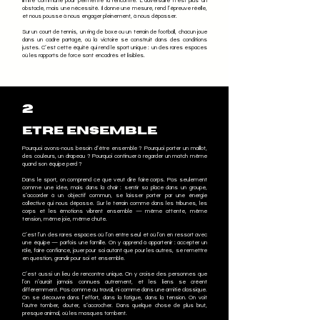
limite commune pour permettre la rencontre. L’adversaire n’est plus un
obstacle, mais une nécessité. Il donne une mesure, rend l’épreuve réelle,
et nous pousse à nous engager pleinement, à nous dépasser.
Sur un court de tennis, un ring de boxe ou un terrain de football, chacun joue
dans un cadre partagé, où la victoire se construit dans des conditions
justes. C’est cette équité qui rend le sport unique : un des rares espaces
où les rapports de force sont encadrés et lisibles.
2
Etre ensemble
Pourquoi avons-nous besoin d’être ensemble ? Pourquoi porter un maillot,
des couleurs, un drapeau ? Pourquoi continuer à regarder un match même
quand son équipe perd ?
Dans le sport, on comprend ce que veut dire faire corps. Pas seulement
comme une idée, mais dans la chair : sentir sa place dans un groupe,
s’accorder à un objectif commun, se laisser porter par une énergie
collective qui nous dépasse. Sur le terrain comme dans les tribunes, les
corps et les émotions vibrent ensemble — même attente, même
tension, même joie, même chute.
C’est l’un des rares espaces où l’on entre seul et où l’on en ressort avec
une équipe — parfois une famille. On y apprend à appartenir : accepter un
rôle, faire confiance, jouer pour soi autant que pour les autres, se remettre
en question, grandir pour soi et ensemble.
C’est aussi un lieu de rencontre unique. On y croise des personnes que
l’on n’aurait jamais connues autrement, et les liens se créent
différemment. Pas comme au travail, ni comme dans une amitié classique.
On se découvre dans l’effort, dans la fatigue, dans la tension. On voit
l’autre tomber, douter, s’accrocher. Dans quelque chose de plus brut,
presque animal, où les masques tombent.